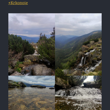
⌖Krkonoše