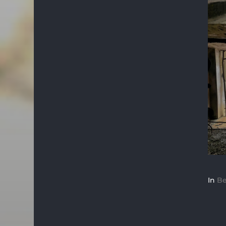
In
Be