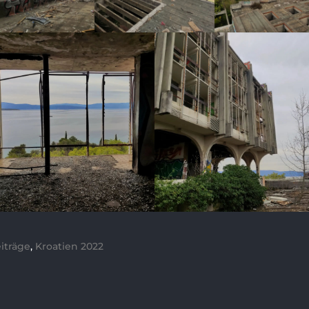
iträge
,
Kroatien 2022