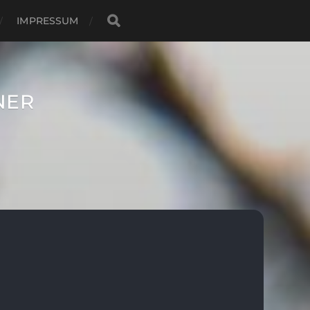
IMPRESSUM
NER