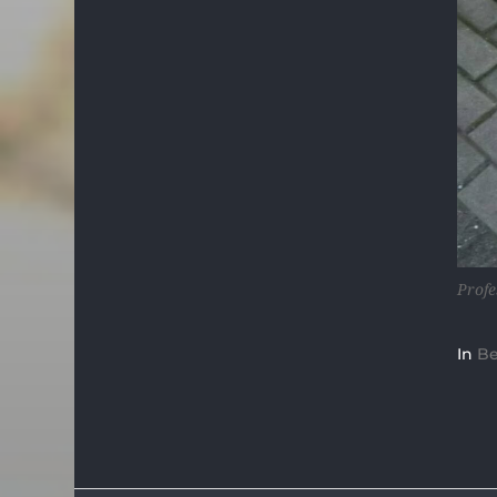
Profe
In
Be